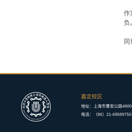
作
负
同
嘉定校区
地址：上海市曹安公路480
电话：（86）21-69589750