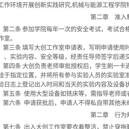
工作环境开展创新实践研究,机械与能源工程学院
第
二
章
准入
第二条
参加学院每年一次的安全考试，考试合
作室。
第三条
填写大创工作室申请表，写明申请使用
）、实验内容、安全等级，经责任导师签字后递
第四条
大创负责老师审批授权后，学生刷一卡
挂于指定位置，并将所有参与实验人员的实验室
验日志上登记出入时间和当天的实验内容及设备
第五条
使用大型设备如铣床等，需指导老师或
第六条
申请获批后，申请人不得私自带其他未
第
二
章
行为
第七条
出入大创工作室要衣着整洁，禁止穿拖