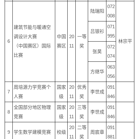
072
陆瑞阳
008
071
建筑节能与暖通空
吕银衫
995
调设计大赛
中国
20
一等
6
林宗平
（中国赛区）国际
赛区
11
奖
072
张昊
比赛
074
063
方继华
056
周培源力学竞赛个
国家
20
优秀
091
7
李世成
人赛
级
11
奖
846
全国部分地区物理
国家
20
三等
091
8
李世成
竞赛
级
11
奖
846
20
二等
091
9
学生数学建模竞赛
校级
周宸章
11
奖
881