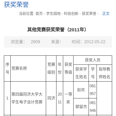
获奖荣誉
当前位置:
首页
-
学生园地
-
科技创新
-
获奖荣誉
-
正文
其他竞赛获奖荣誉（2011年）
浏览量：
2809
来源：
时间：2012-05-22
获奖人员
序
竞赛
年
获奖
竞赛名称
获奖学
学
指导教
号
级别
份
等级
生姓名
号
师姓名
081
赵欢
957
第四届同济大学大
20
一等
1
同济
学生电子设计竞赛
11
奖
081
郭留杰
946