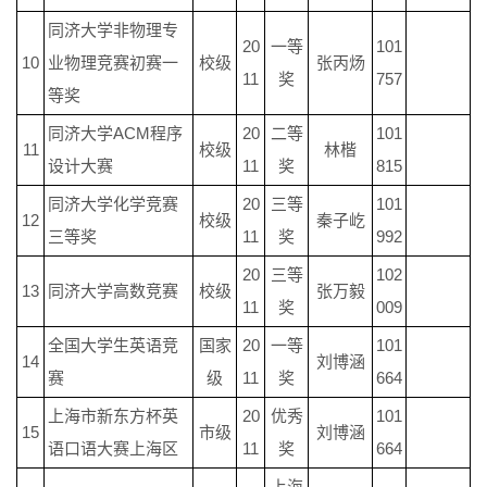
同济大学非物理专
20
一等
101
10
业物理竞赛初赛一
校级
张丙炀
11
奖
757
等奖
同济大学ACM程序
20
二等
101
11
校级
林楷
设计大赛
11
奖
815
同济大学化学竞赛
20
三等
101
12
校级
秦子屹
三等奖
11
奖
992
20
三等
102
13
同济大学高数竞赛
校级
张万毅
11
奖
009
全国大学生英语竞
国家
20
一等
101
14
刘博涵
赛
级
11
奖
664
上海市新东方杯英
20
优秀
101
15
市级
刘博涵
语口语大赛上海区
11
奖
664
上海