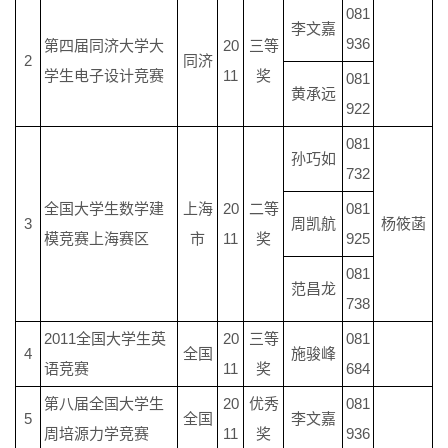
081
李文嘉
936
第四届同济大学大
20
三等
2
同济
学生电子设计竞赛
11
奖
081
黄承远
922
081
孙巧如
732
全国大学生数学建
上海
20
二等
081
3
周凯航
杨筱菡
模竞赛上海赛区
市
11
奖
925
081
范昌龙
738
2011全国大学生英
20
三等
081
4
全国
施骏峰
语竞赛
11
奖
684
第八届全国大学生
20
优秀
081
5
全国
李文嘉
周培源力学竞赛
11
奖
936