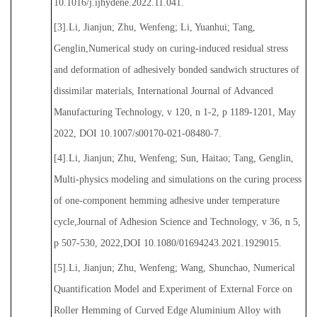
10.1016/j.ijhydene.2022.11.041.
[3].Li, Jianjun; Zhu, Wenfeng; Li, Yuanhui; Tang,
Genglin,Numerical study on curing-induced residual stress
and deformation of adhesively bonded sandwich structures of
dissimilar materials, International Journal of Advanced
Manufacturing Technology, v 120, n 1-2, p 1189-1201, May
2022, DOI 10.1007/s00170-021-08480-7.
[4].Li, Jianjun; Zhu, Wenfeng; Sun, Haitao; Tang, Genglin,
Multi-physics modeling and simulations on the curing process
of one-component hemming adhesive under temperature
cycle,Journal of Adhesion Science and Technology, v 36, n 5,
p 507-530, 2022,DOI 10.1080/01694243.2021.1929015.
[5].Li, Jianjun; Zhu, Wenfeng; Wang, Shunchao, Numerical
Quantification Model and Experiment of External Force on
Roller Hemming of Curved Edge Aluminium Alloy with