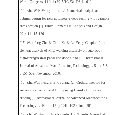
World Congress, 14th-1 (2015/10/23), P616 -619.
[14].Zhu W F, Wang J, Lin P J. Numerical analysis and
optimal design for new automotive door sealing with variable
cross-section [J]. Finite Elements in Analysis and Design,
2014.11:115-126.
[15].Wen-feng Zhu & Chun Xu & Lu Zeng, Coupled finite
element analysis of MIG welding assembly on auto-body
high-strength steel panel and door hinge [J], International
Journal of Advanced Manufacturing Technology, v 51, n 5-8,
p 551-559, November 2010.
[16].Zhu Wen-Feng & Zhou Jiang-Qi, Optimal method for
auto-body closure panel fitting using Hausdorff distance
criteria[J], International Journal of Advanced Manufacturing
Technology, v 48, n 9-12, p 1019-1029, June 2010.
[17].Zhu Wenfeng, Lin Zhongqin, Lai Xinmin, Numerical