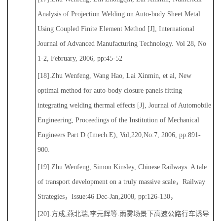
Analysis of Projection Welding on Auto-body Sheet Metal
Using Coupled Finite Element Method [J], International
Journal of Advanced Manufacturing Technology. Vol 28, No
1-2, February, 2006, pp:45-52
[18].Zhu Wenfeng, Wang Hao, Lai Xinmin, et al, New
optimal method for auto-body closure panels fitting
integrating welding thermal effects [J], Journal of Automobile
Engineering, Proceedings of the Institution of Mechanical
Engineers Part D (Imech.E), Vol,220,No:7, 2006, pp:891-
900.
[19].Zhu Wenfeng, Simon Kinsley, Chinese Railways: A tale
of transport development on a truly massive scale，Railway
Strategies，Issue:46 Dec-Jan,2008, pp:126-130，
[20].方成,燕北瑞,李元辉等.雨雾场景下高速公路行车诱导