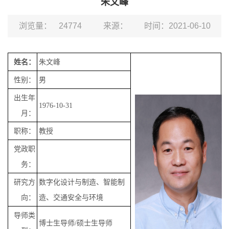
朱文峰
浏览量：
24774
来源：
时间：2021-06-10
姓名：
朱文峰
性别：
男
出生年
1976-10-31
月：
职称：
教授
党政职
务：
研究方
数字化设计与制造、智能制
向：
造、交通安全与环境
导师类
博士生导师/硕士生导师