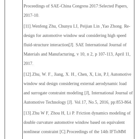
Proceedings of SAE-China Congress 2017:Selected Papers,
2017-10.
[11].Wenfeng Zhu, Chunyu LI, Peijian Lin ,Yao Zhong. Re-
design for automotive window seal considering high speed
fluid-structure interaction[J]. SAE International Journal of
Materials and Manufacturing, v 10, n 2, p 107-113, April 11,
2017.
[12].Zhu, W. F., Jiang, X. H., Chen, X, Lin, P.J, Automotive
window seal design considering external aerodynamic load
and surrogate constraint modeling [J], International Journal of
Automotive Technology [J]. Vol.17, No.5, 2016, pp:853-864.
[13].Zhu W F, Zhou H, Li P. Friction dynamics modeling of
double curvature automotive window based on equivalent
nonlinear constraint [C].Proceedings of the 14th IFToMM