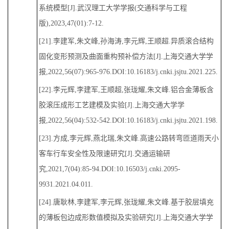
系统模型[J].武汉理工大学学报(交通科学与工程
版),2023,47(01):7-12.
[21].李建军,朱文峰,孙海涛,李元辉,王顺超.异质滚合结构
固化变形预测及曲面重构预补偿方法[J].上海交通大学学
报,2022,56(07):965-976.DOI:10.16183/j.cnki.jsjtu.2021.225.
[22].李元辉,李建军,王顺超,张珑耀,朱文峰.铝合金薄板含
胶滚压成形工艺建模及实验[J].上海交通大学学
报,2022,56(04):532-542.DOI:10.16183/j.cnki.jsjtu.2021.198.
[23].方成,李元辉,燕北瑞,朱文峰.高速公路转弯匝道雨天小
客车行车安全性及限速研究[J].交通运输研
究,2021,7(04):85-94.DOI:10.16503/j.cnki.2095-
9931.2021.04.011.
[24].唐耿林,李建军,李元辉,张珑耀,朱文峰.基于胶层填充
的薄板包边成形数值模拟及实验研究[J].上海交通大学学