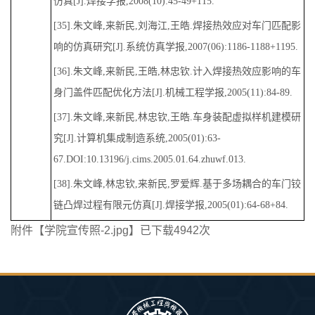
仿真[J].焊接学报,2008(10):45-49+115.
[35].朱文峰,来新民,刘海江,王皓.焊接热效应对车门匹配影
响的仿真研究[J].系统仿真学报,2007(06):1186-1188+1195.
[36].朱文峰,来新民,王皓,林忠钦.计入焊接热效应影响的车
身门盖件匹配优化方法[J].机械工程学报,2005(11):84-89.
[37].朱文峰,来新民,林忠钦,王皓.车身装配虚拟样机建模研
究[J].计算机集成制造系统,2005(01):63-
67.DOI:10.13196/j.cims.2005.01.64.zhuwf.013.
[38].朱文峰,林忠钦,来新民,罗爱辉.基于多场耦合的车门铰
链凸焊过程有限元仿真[J].焊接学报,2005(01):64-68+84.
附件【
学院宣传照-2.jpg
】已下载
4942
次