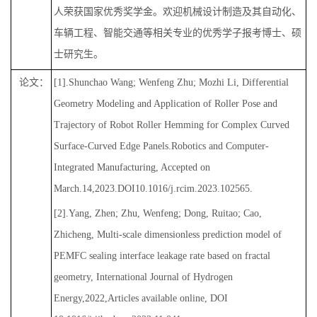
人荣获国家优秀奖学金。欢迎机械设计制造及其自动化、
车辆工程、智能交通等相关专业的优秀学子报考博士、硕
士研究生。
论文：
[1].Shunchao Wang; Wenfeng Zhu; Mozhi Li, Differential
Geometry Modeling and Application of Roller Pose and
Trajectory of Robot Roller Hemming for Complex Curved
Surface-Curved Edge Panels.Robotics and Computer-
Integrated Manufacturing, Accepted on
March.14,2023.DOI10.1016/j.rcim.2023.102565.
[2].Yang, Zhen; Zhu, Wenfeng; Dong, Ruitao; Cao,
Zhicheng, Multi-scale dimensionless prediction model of
PEMFC sealing interface leakage rate based on fractal
geometry, International Journal of Hydrogen
Energy,2022,Articles available online, DOI