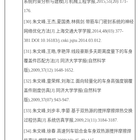
系统约束分析与建模[J].机械工程学报,2015,51(20):171-
176.
[30].朱文峰,王杰,夏国勇,林佩剑.带筋车门密封系统的神经
网络优化方法[J].上海交通大学学报,2014,48(03):377-
381.DOI:10.16183/j.cnki.jsjtu.2014.03.012.
[31].朱文峰,王皓,李艳萍.线段豪斯多夫距离度量下的车身
覆盖件匹配方法[J].同济大学学报(自然科学
版),2009,37(12):1648-1652.
[32].朱文峰,童荣辉,刘海江.面向轻量化的车身高强度钢覆
盖件刚度仿真[J].同济大学学报(自然科学
版),2009,37(07):943-947.
[33].朱文峰,刘步丰,李晏.基于双热源的搅拌摩擦焊热交换
过程仿真[J].系统仿真学报,2009,21(11):3184-3187.
[34].朱文峰,徐春.高速列车铝合金车身双热源搅拌摩擦焊