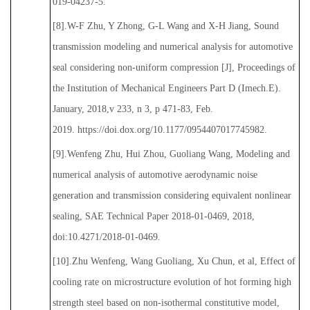
019-04237-5.
[8].W-F Zhu, Y Zhong, G-L Wang and X-H Jiang, Sound
transmission modeling and numerical analysis for automotive
seal considering non-uniform compression [J], Proceedings of
the Institution of Mechanical Engineers Part D (Imech.E).
January, 2018,
v 233, n 3, p 471-83, Feb.
2019.
https://doi.dox.org/10.1177/0954407017745982.
[9].Wenfeng Zhu, Hui Zhou, Guoliang Wang, Modeling and
numerical analysis of automotive aerodynamic noise
generation and transmission considering equivalent nonlinear
sealing, SAE Technical Paper 2018-01-0469, 2018,
doi:10.4271/2018-01-0469.
[10].Zhu Wenfeng, Wang Guoliang, Xu Chun, et al, Effect of
cooling rate on microstructure evolution of hot forming high
strength steel based on non-isothermal constitutive model,