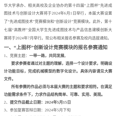
华大学承办、相关高校及企业协办的第十四届
“
上图杯
”
先进成
图技术与创新设计大赛将于
2024
年
6
月
1
日举行，本届大赛设置
了
“
先进成图技术
”
竞赛模块和
“
创新设计
”
竞赛模块。此外，
第十
七届“高教杯”全国大学生先进成图技术与产品信息建模创新大
赛将于
2024
年
7
月举行
。现公布相关报名参赛及校内选拔通知。
一、“上图杯”创新设计竞赛模块的报名参赛通知
1
、竞赛主题：
一带一路，共同发展
。
要求参赛者通过对主题的理解，选择一个设计要求，明确设
计功能目标，完成机械模型的数字化设计。具体内容请见大赛
文件。
所有参赛的作品必须与本届大赛的主题和要求相符。在满足
功能需求条件下，力求作品结构简单、可靠、实用、美观。
2
、
提交作品截止日期：
2024
年
5
月
15
日
3
、参加复赛答辩日期：
2024
年
5
月下旬