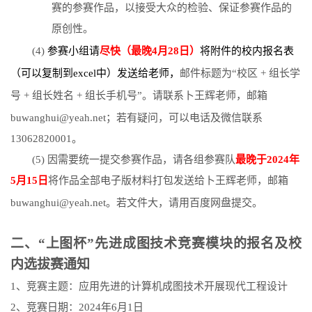
赛的参赛作品，以接受大众的检验、保证参赛作品的
原创性。
(4)
参赛小组
请
尽快（最晚
4
月
28
日）
将附件的校内报名表
（可以复制到
excel
中）发送给老师，
邮件标题为
“
校区
+
组长学
号
+
组长姓名
+
组长手机号
”
。请联系卜王辉老师，
邮箱
buwanghui@yeah.net
；若有疑问，可以
电话及微信联系
13062820001
。
(5)
因需要统一提交参赛作品，请各组参赛队
最晚于
2024
年
5
月
15
日
将作品全部电子版材料打包发送给卜王辉老师，邮箱
buwanghui@yeah.net
。若文件大，请用百度网盘提交。
二、“上图杯”先进成图技术竞赛模块的报名及校
内选拔赛通知
1
、竞赛主题：应用先进的计算机成图技术开展现代工程设计
2
、竞赛日期：
2024
年
6
月
1
日