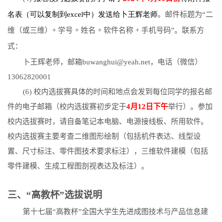
名表（
可以复制到
excel
中
）
发送给卜王辉老师
。
邮件标题为
“
二
维（或三维）
+
学号
+
姓名
+
软件名称
+
手机号码
”
。联系方
式：
卜王辉老师，邮箱
buwanghui@yeah.net
，
电话（微信）
13062820001
(6)
校内选拔赛具体的时间和地点会发到每位同学的报名邮
件的电子邮箱（校内选拔赛初步定于
4
月
12
日下午
举行）。参加
校内选拔赛时，请自备笔记本电脑、电源接线板、所用软件。
校内选拔赛主要考查二维图形绘制（包括机件表达、线型设
置、尺寸标注、零件图技术要求标注），三维软件建模（包括
零件建模、生成工程图剖视表达及标注）。
三、“高教杯”选拔说明
第十七届“高教杯”全国大学生先进成图技术与产品信息建