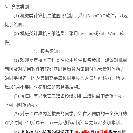
3
、竞赛类别：
(1)
机械类计算机二维图形绘制：采用
AutoCAD
软件，以及
徒手绘图。
(2)
机械类计算机三维造型：采用
Inventor
或
SolidWorks
软
件。
4
、报名须知：
(1)
欢迎嘉定校区工科类在校本科生报名参加，建议对机械
制图及对所用软件有较好基础且愿意为集训付出大量时间精力
的同学报名。因为集训需要每位同学投入大量时间精力，所以
建议
5
月不要同时参加过多的竞赛活动。
(2)
每位同学只能在二维图形绘制和三维造型中选报一项，
不可同时报两项。
(3)
对于通过校内选拔赛的同学，须在大赛前的一个多月的
课余时间（包括周末、五一劳动节期间）全力以赴参加集训。
(4)
报名校内选拔赛的
同学请
于
2024
年
4
月
10
日前
将附件报