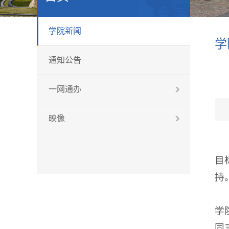
学院新闻
学
通知公告
一网通办
映像
目
持
学
同