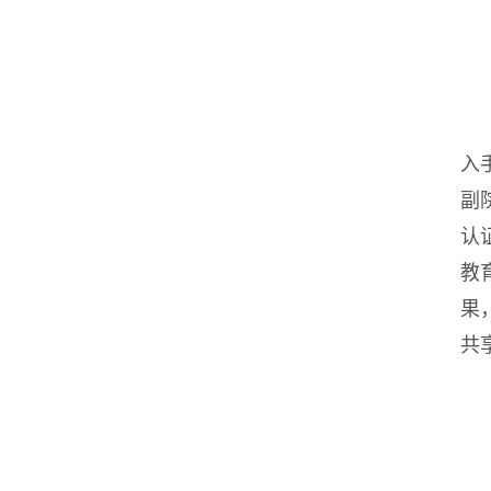
入
副
认
教
果
共