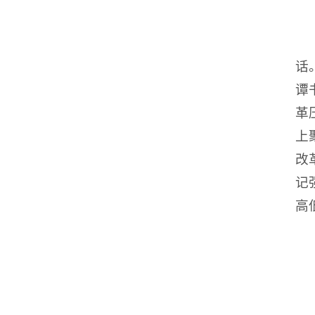
话
谭
革
上
改
记
高