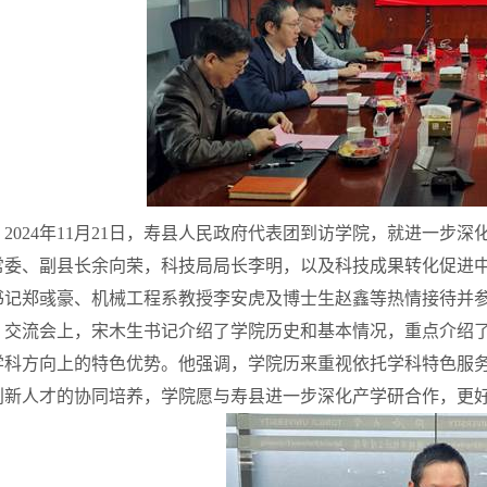
2024
年
11
月
21
日，寿县人民政府代表团到访学院，就进一步深
常委、副县长余向荣，科技局局长李明，以及科技成果转化促进
书记郑
彧
豪、机械工程系教授李安虎及博士生赵鑫等热情接待并
交流会上，宋木生书记介绍了学院历史和基本情况，重点介绍
学科方向上的特色优势。他强调，学院历来重视依托学科特色服
创新人才的协同培养，学院愿与寿县进一步深化产学研合作，更