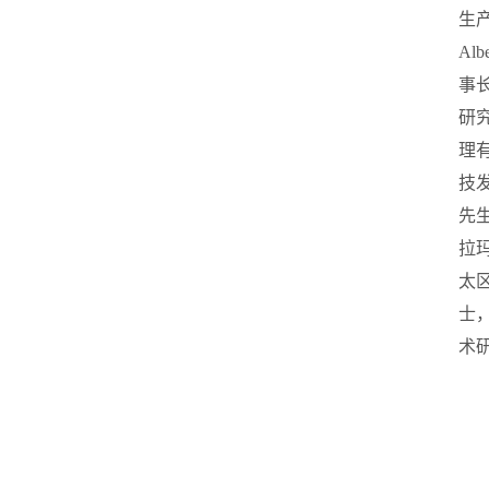
生
Albe
事
研
理
技
先
拉
太
士
术