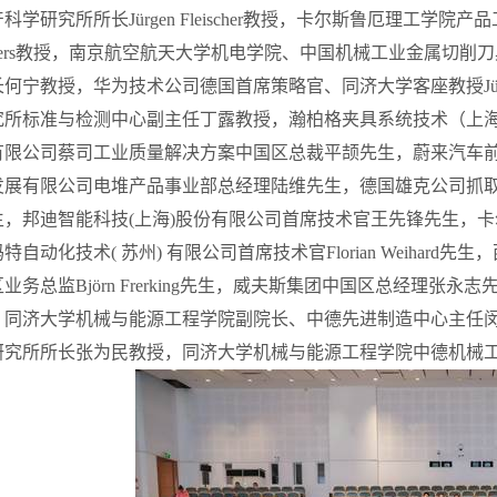
产科学研究所所长
J
ü
rgen Fleischer
教授，卡尔斯鲁厄理工学院产品
rs
教授，南京航空航天大学机电学院、中国机械工业金属切削刀
长何宁教授，华为技术公司德国首席策略官、同济大学客座教授
J
究所标准与检测中心副主任丁露教授，瀚柏格夹具系统技术（上
有限公司蔡司工业质量解决方案中国区总裁平颉先生，蔚来汽车
发展有限公司电堆产品事业部总经理陆维先生，德国雄克公司抓
生，邦迪智能科技
(
上海
)
股份有限公司首席技术官王先锋先生，卡
玛特自动化技术
(
苏州
)
有限公司首席技术官
Florian Weihard
先生，
区业务总监
Bj
ö
rn Frerking
先生，威夫斯集团中国区总经理张永志
，同济大学机械与能源工程学院副院长、中德先进制造中心主任
研究所所长张为民教授，同济大学机械与能源工程学院中德机械