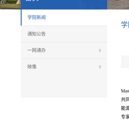
学院新闻
学
通知公告
一网通办
映像
Man
共
能
专