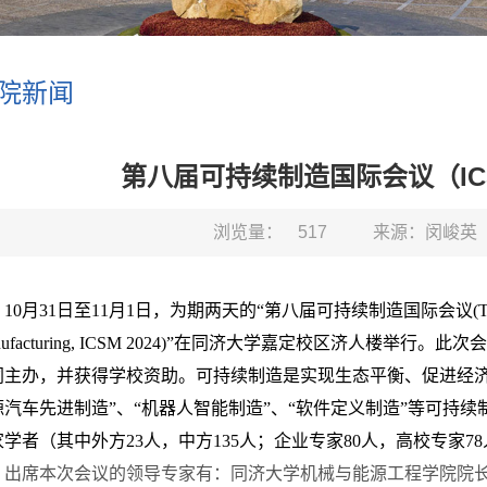
院新闻
第八届可持续制造国际会议（ICS
浏览量：
517
来源：闵峻英
10
月
31
日至
11
月
1
日，为期两天的“第八届可持续制造国际会议
(
ufacturing, ICSM 2024)
”在同济大学嘉定校区济人楼举行。此次
同主办，并获得学校资助。可持续制造是实现生态平衡、促进经济
源汽车先进制造”、“机器人智能制造”、“软件定义制造”等可持
家学者（其中外方
23
人，中方
135
人；企业专家
80
人，高校专家
78
出席本次会议的领导专家有：同济大学机械与能源工程学院院