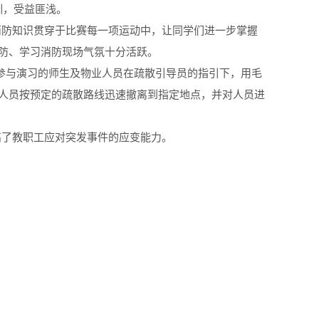
训，受益匪浅。
消防知识贯穿于比赛每一项运动中，让同学们进一步掌握
防、学习消防现场气氛十分活跃。
参与演习的师生及物业人员在疏散引导员的指引下，用毛
人员按预定的疏散路线迅速撤离到指定地点，并对人员进
高了教职工应对突发事件的应变能力。