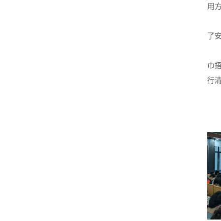
用
了
巾
行