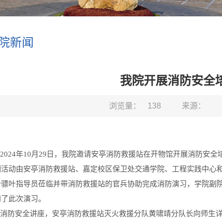
院新闻
我院开展消防安全
浏览量：
138
来源：
2024
年
10
月
29
日，我院邀请安亭消防救援站在开物馆开展消防安全
列活动由安亭消防救援站、嘉定校区保卫处交通学院、工程实践中心
叶骠叶指导员莅临并带消防救援站的官兵协助完成消防演习，学院副
加了此次演习。
消防安全讲座，安亭消防救援站灭火救援分队黄啸靖分队长向师生