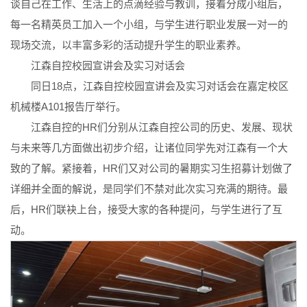
谈自己在工作、生活上的点滴经验与教训，接着分成小组后，
每一名精英员工加入一个小组，与学生进行职业发展一对一的
现场交流，以丰富多彩的活动提升学生的职业素养。
江森自控校园宣讲会及实习对话会
同日18点，江森自控校园宣讲会及实习对话会在嘉定校区
机械楼A101报告厅举行。
江森自控的HR们分别从江森自控公司的历史、发展、现状
与未来等几方面做出初步介绍，让诸位同学先对江森有一个大
致的了解。紧接着，HR们又对公司的暑期实习生招募计划做了
详细并全面的解说，是同学们不禁对此次实习充满的期待。最
后，HR们联袂上台，接受大家的各种提问，与学生进行了互
动。