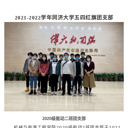
2021-2022学年同济大学
五四红旗团支部
2020级能动二班团支部
机械与能源工程学院
2020级能动2班团支部于2021