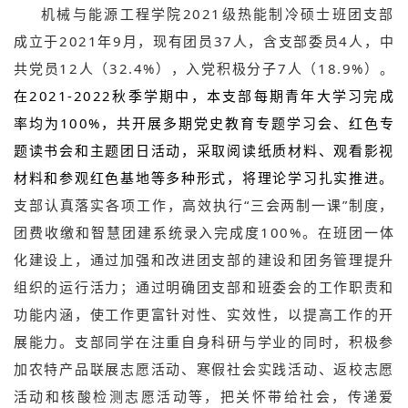
机械与能源工程学院2021级热能制冷硕士班团支部
成立于2021年9月，现有团员37人，含支部委员4人，中
共党员12人（32.4%），入党积极分子7人（18.9%）。
在2021-2022秋季学期中，本支部每期青年大学习完成
率均为100%，共开展多期党史教育专题学习会、红色专
题读书会和主题团日活动，采取阅读纸质材料、观看影视
材料和参观红色基地等多种形式，将理论学习扎实推进。
支部认真落实各项工作，高效执行“三会两制一课”制度，
团费收缴和智慧团建系统录入完成度100%。在班团一体
化建设上，通过加强和改进团支部的建设和团务管理提升
组织的运行活力；通过明确团支部和班委会的工作职责和
功能内涵，使工作更富针对性、实效性，以提高工作的开
展能力。支部同学在注重自身科研与学业的同时，积极参
加农特产品联展志愿活动、寒假社会实践活动、返校志愿
活动和核酸检测志愿活动等，把关怀带给社会，传递爱