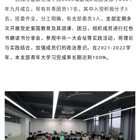
年九月成立，现有共青团员17名，其中入党积极分子3
名。班委齐全，分工明确，有支部委员3人。
支部定期多
次开展党史爱国教育及其团课、团日，组织成员进行红色
书籍读书分享会，参观中共一大会址等实践活动，将理论
与实践结合，加强成员们的政治意识。在2021-2022学
年，本支部青年大学习完成率长期达到100%。