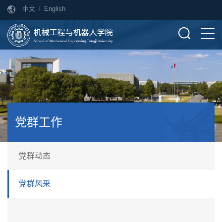
中文
/
English
党群工作
党群动态
党群风采