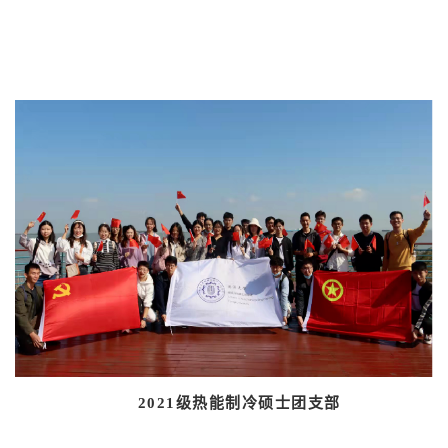
2021级热能制冷硕士团支部