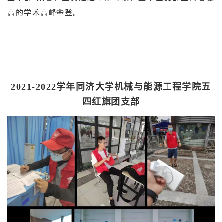
高的学术高峰攀登。
2021-2022学年同济大学
机械与能源工程学院
五
四红旗团支部