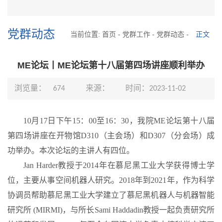
党群动态
当前位置:
首页
-
党群工作
-
党群动态
-
正文
ME论坛丨ME论坛第十八届第四场讲座顺利举办
浏览量：
674
来源：
时间：2023-11-02
10
月
17
日下午15：00至16：30，我院
ME
论坛第十八届
第四场讲座在开物馆
D310
（主会场）和
D307
（分会场）成
功举办。本次论坛的主讲人有四位。
Jan Harder
教授于
2014
年在慕尼黑工业大学获得博士学
位，主要从事空间机器人研究。
2018
年到
2021
年，作为科学
协调员帮助慕尼黑工业大学建立了慕尼黑机器人与机器智能
研究所
(MIRMI)
，与所长
Sami Haddadin
教授一起负责研究所