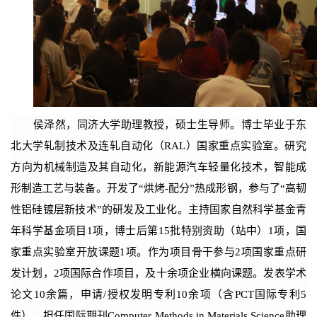
侯泽然，同济大学助理教授，硕士生导师。博士毕业于东
北大学轧制技术及连轧自动化（
RAL
）国家重点实验室。研究
方向为机械制造及其自动化，新能源汽车轻量化技术，智能成
形制造工艺与装备。开发了“烘烤
-
配分”热成形钢，参与了“高韧
性铝硅镀层新技术”的研发及工业化。主持国家自然科学基金青
年科学基金项目
1
项，博士后第
15
批特别资助（站中）
1
项，国
家重点实验室开放课题
1
项。作为项目骨干参与
2
项国家重点研
发计划，
2
项国际合作项目，及十余项企业横向课题。发表学术
论文
10
余篇，申请
/
授权发明专利
10
余项（含
PCT
国际专利
5
件）。担任国际期刊
Computer Methods in Materials Science
助理