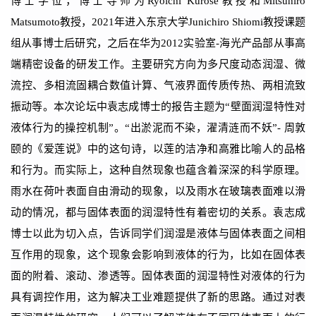
博士学位，博士导师为
Ryoichi Kurose
教授和
Mitsuhiro
Matsumoto
教授，
2021
年进入东京大学
Junichiro Shiomi
教授课题
组从事博士后研究，之后在华为
2012
实验室
-
海光产品部从事高
端精密设备的研发工作。主要研究方向为多尺度动态润湿、微
流控、多相流固耦合数值计算、气液界面传质传热、两相流致
振动等。本次论坛中袁志成博士的报告主题为“壁面润湿特性对
液体行为的操控机制”。
“
出淤泥而不染，濯清涟而不妖
”-
周敦
颐的《爱莲说》中的这句诗，以莲的洁净和高雅比喻人的品格
和行为。而实际上，这种自然现象也蕴含着深深的科学原理。
雨水在荷叶表面自由滑动的现象，以及雨水在玻璃表面难以滑
动的情况，都与固体表面的润湿特性有着密切的关系。袁志成
博士以此为切入点，告诉同学们润湿是液体与固体表面之间相
互作用的现象，这个现象会影响到液体的行为，比如在固体表
面的附着、滚动、渗透等。固体表面的润湿特性对液体的行为
具有调控作用，这为解决工业难题提供了新的思路。通过对表