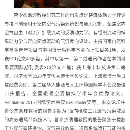
曾令杰助理教授研究工作的出发点是将流体动力学理论
与技术创新用于室内空气污染源辨识与通风控制，聚焦室内
空气自由（对流）扩散流动的反演动力学、有组织流动的捕
集动力学与定向定点流动的气流反向设计，主持国家自然科
学基金青年项目与中国博士后科学基金面上项目各
1
项；发
表
SCI
论文
40
多篇，其中以第一、第二或通讯作者在本领域
重要国际期刊发表
SCI
论文
21
篇；获上海市科技进步二等
奖、同济大学
2020
年度优秀博士学位论文、上海市博士后日
常经费资助、第二届华人能源与人工环境国际学术会议最佳
口头报告、全国暖通空调模拟学术年会优秀论文、
Ventilation 2015
国际学术会议
Best Poster
奖等。本次论坛中
曾令杰助理教授的报告主题为“面向橡胶工业废气污染散发
的高效通风节能技术”。曾令杰助理教授的报告聚焦于橡胶
工业废气循环提浓、废气高效收集、通风系统运行节能的多